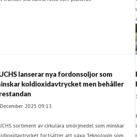
UCHS lanserar nya fordonsoljor som
inskar koldioxidavtrycket men behåller
restandan
 December 2025 09:13
UCHS sortiment av cirkulära smörjmedel som minskar
ldioxidavtrycket fortsätter att växa. Teknologin som