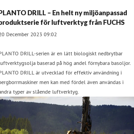
PLANTO DRILL – En helt ny miljöanpassad
produktserie för luftverktyg från FUCHS
20 December 2023 09:02
PLANTO DRILL-serien är en lätt biologiskt nedbrytbar
luftverktygsolja baserad på hög andel förnybara basoljor.
PLANTO DRILL är utvecklad för effektiv användning i
bergborrmaskiner men kan med fördel även användas i
andra typer av slående luftverktyg.