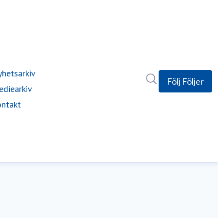
hetsarkiv
Sök i nyhetsrumm
Följ
Följer
diearkiv
ntakt