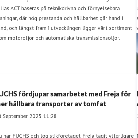
llas ACT baseras på teknikdrivna och förnyelsebara
sningar, där hög prestanda och hållbarhet går hand i
nd, och längst fram i utvecklingen ligger vårt sortiment
om motoroljor och automatiska transmissionsoljor.
UCHS fördjupar samarbetet med Freja för
er hållbara transporter av tomfat
0 September 2025 11:28
 har FUCHS och logistikföretaget Freja tagit ytterligare