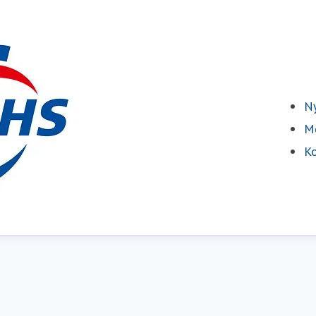
Ny
Me
Ko