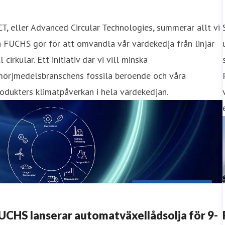
T, eller Advanced Circular Technologies, summerar allt vi
 FUCHS gör för att omvandla vår värdekedja från linjär
ll cirkulär. Ett initiativ där vi vill minska
mörjmedelsbranschens fossila beroende och våra
odukters klimatpåverkan i hela värdekedjan.
UCHS lanserar automatväxellådsolja för 9-