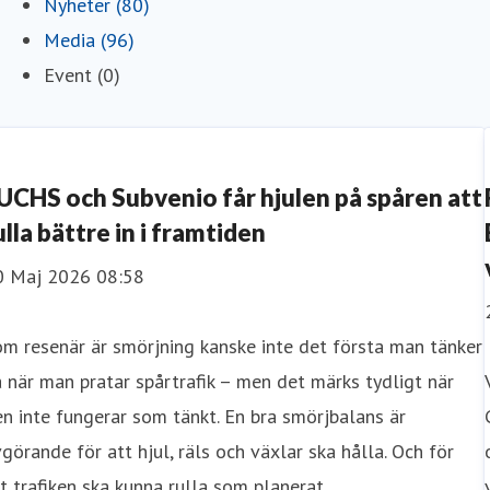
Nyheter (80)
Media (96)
Event (0)
UCHS och Subvenio får hjulen på spåren att
ulla bättre in i framtiden
0 Maj 2026 08:58
m resenär är smörjning kanske inte det första man tänker
 när man pratar spårtrafik – men det märks tydligt när
n inte fungerar som tänkt. En bra smörjbalans är
görande för att hjul, räls och växlar ska hålla. Och för
t trafiken ska kunna rulla som planerat.