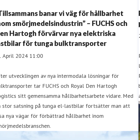
Tillsammans banar vi väg för hållbarhet
nom smörjmedelsindustrin” – FUCHS och
en Hartogh förvärvar nya elektriska
astbilar för tunga bulktransporter
1 April 2024 11:00
ter utvecklingen av nya intermodala lösningar för
ulktransporter tar FUCHS och Royal Den Hartogh
ogistics sitt gemensamma hållbarhetsarbete vidare. Med
 stor satsning på tunga el-lastbilar fortsätter man att
sa nya vägar för förbättrad hållbarhet inom
mörjmedelsbranschen.