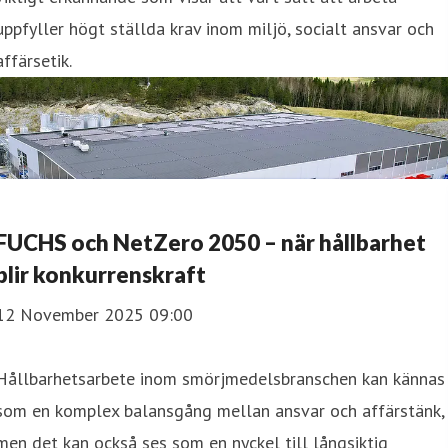
uppfyller högt ställda krav inom miljö, socialt ansvar och
affärsetik.
FUCHS och NetZero 2050 – när hållbarhet
blir konkurrenskraft
12 November 2025 09:00
Hållbarhetsarbete inom smörjmedelsbranschen kan kännas
som en komplex balansgång mellan ansvar och affärstänk,
men det kan också ses som en nyckel till långsiktig