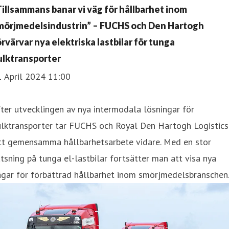
Tillsammans banar vi väg för hållbarhet inom
mörjmedelsindustrin” – FUCHS och Den Hartogh
örvärvar nya elektriska lastbilar för tunga
ulktransporter
1 April 2024 11:00
ter utvecklingen av nya intermodala lösningar för
ulktransporter tar FUCHS och Royal Den Hartogh Logistics
itt gemensamma hållbarhetsarbete vidare. Med en stor
tsning på tunga el-lastbilar fortsätter man att visa nya
ägar för förbättrad hållbarhet inom smörjmedelsbranschen