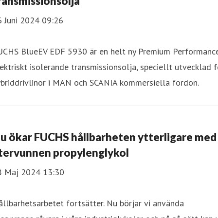
ransmissionsolja
6 Juni 2024 09:26
UCHS BlueEV EDF 5930 är en helt ny Premium Performanc
ektriskt isolerande transmissionsolja, speciellt utvecklad f
ybriddrivlinor i MAN och SCANIA kommersiella fordon.
u ökar FUCHS hållbarheten ytterligare med
tervunnen propylenglykol
8 Maj 2024 13:30
llbarhetsarbetet fortsätter. Nu börjar vi använda