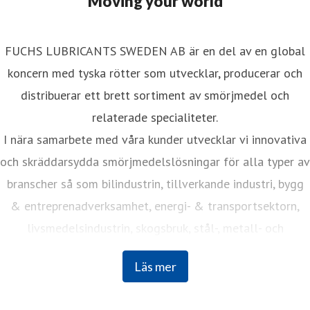
Moving your world
FUCHS LUBRICANTS SWEDEN AB är en del av en global
koncern med tyska rötter som utvecklar, producerar och
distribuerar ett brett sortiment av smörjmedel och
relaterade specialiteter.
I nära samarbete med våra kunder utvecklar vi innovativa
och skräddarsydda smörjmedelslösningar för alla typer av
branscher så som bilindustrin, tillverkande industri, bygg
& entreprenadverksamhet, energi- & transportsektorn,
livsmedelsindustrin, skogsbruk, stål-, metall- och
cementindustrier med flera.
Läs mer
FUCHS är världens största oberoende leverantör av
innovativa smörjmedelslösningar för i stort sett alla