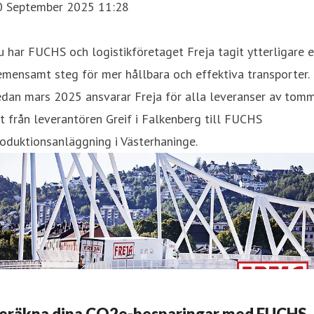
0 September 2025 11:28
 har FUCHS och logistikföretaget Freja tagit ytterligare e
mensamt steg för mer hållbara och effektiva transporter.
edan mars 2025 ansvarar Freja för alla leveranser av tom
t från leverantören Greif i Falkenberg till FUCHS
oduktionsanläggning i Västerhaninge.
eräkna dina CO2e-besparingar med FUCHS