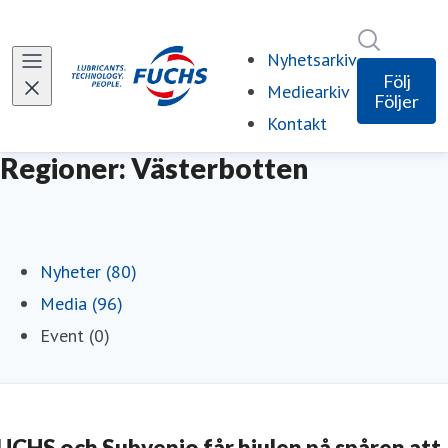
Sök i ny
Nyhetsarkiv
Följ
Mediearkiv
Följer
Kontakt
Regioner: Västerbotten
Nyheter (80)
Media (96)
Event (0)
UCHS och Subvenio får hjulen på spåren att