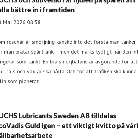
ulla bättre in i framtiden
0 Maj 2026 08:58
m resenär är smörjning kanske inte det första man tänker
r man pratar spårtrafik – men det märks tydligt när den in
ngerar som tänkt. En bra smörjbalans är avgörande för att
ul, räls och växlar ska hålla. Och för att trafiken ska kunna
lla som planerat.
UCHS Lubricants Sweden AB tilldelas
coVadis Guld igen – ett viktigt kvitto på vår
ållbarhetsarbete