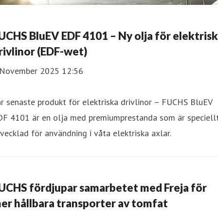
UCHS BluEV EDF 4101 – Ny olja för elektris
rivlinor (EDF-wet)
 November 2025 12:56
r senaste produkt för elektriska drivlinor – FUCHS BluEV
DF 4101 är en olja med premiumprestanda som är speciell
vecklad för användning i våta elektriska axlar.
UCHS fördjupar samarbetet med Freja för
er hållbara transporter av tomfat