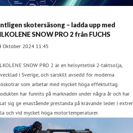
ntligen skotersäsong – ladda upp med
ILKOLENE SNOW PRO 2 från FUCHS
4 Oktober 2024 11:45
ILKOLENE SNOW PRO 2 är en helsyntetisk 2-taktsolja,
vecklad i Sverige, och särskilt avsedd för moderna
nöskotrar som arbetar med mycket höga effektuttag.
odukten har funnits på marknaden under några år och har
sat sig ge enastående prestanda på krävande leder i extr
yla och vid mycket höga motortemperaturer.