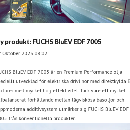
y produkt: FUCHS BluEV EDF 7005
7 Oktober 2023 08:02
UCHS BluEV EDF 7005 är en Premium Performance olja
eciellt utvecklad för elektriska drivlinor med direktkylda E
torer med mycket hög effektivitet. Tack vare ett mycket
lbalanserat förhållande mellan lågviskösa basoljor och
oppmoderna additivsystem utmärker sig FUCHS BluEV EDF
05 från konventionella produkter.