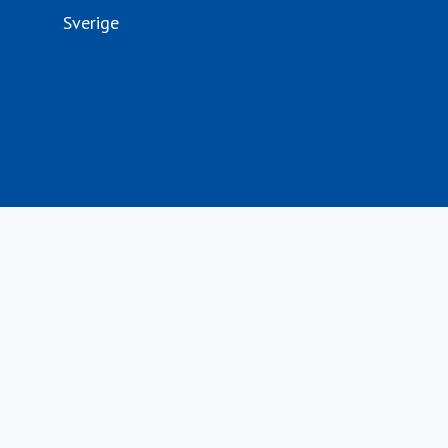
Sverige
Vår hemsida
Nyhetsbrev
Artiklar
Tips & Råd