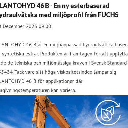
LANTOHYD 46 B - En ny esterbaserad
ydraulvätska med miljöprofil från FUCHS
0 December 2023 09:00
LANTOHYD 46 B är en miljöanpassad hydraulvätska baser
 syntetiska estrar. Produkten är framtagen för att uppfylla
de de tekniska och miljömässiga kraven i Svensk Standard
5434. Tack vare sitt höga viskositetsindex lämpar sig
LANTOHYD 46 B för applikationer där
mgivningstemperaturen kan variera.