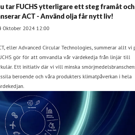
u tar FUCHS ytterligare ett steg framåt och
anserar ACT - Använd olja får nytt liv!
4 Oktober 2024 12:00
T, eller Advanced Circular Technologies, summerar allt vi 
CHS gör för att omvandla vår värdekedja från linjär till
rkulär. Ett initiativ där vi vill minska smörjmedelsbranschen
ssila beroende och våra produkters klimatpåverkan i hela
rdekedjan.