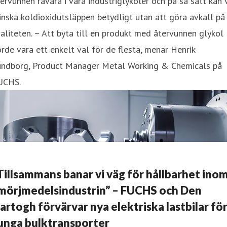
ervunnen råvara i våra industriglykoler och på så sätt kan 
nska koldioxidutsläppen betydligt utan att göra avkall på
aliteten. – Att byta till en produkt med återvunnen glykol
rde vara ett enkelt val för de flesta, menar Henrik
undborg, Product Manager Metal Working & Chemicals på
UCHS.
Tillsammans banar vi väg för hållbarhet ino
mörjmedelsindustrin” – FUCHS och Den
artogh förvärvar nya elektriska lastbilar fö
unga bulktransporter