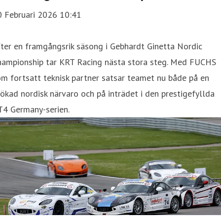
0 Februari 2026 10:41
ter en framgångsrik säsong i Gebhardt Ginetta Nordic
hampionship tar KRT Racing nästa stora steg. Med FUCHS
m fortsatt teknisk partner satsar teamet nu både på en
ökad nordisk närvaro och på inträdet i den prestigefyllda
T4 Germany-serien.