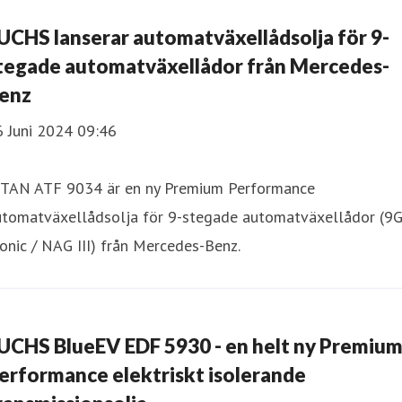
UCHS lanserar automatväxellådsolja för 9-
tegade automatväxellådor från Mercedes-
enz
6 Juni 2024 09:46
ITAN ATF 9034 är en ny Premium Performance
utomatväxellådsolja för 9-stegade automatväxellådor (9G
onic / NAG III) från Mercedes-Benz.
UCHS BlueEV EDF 5930 - en helt ny Premiu
erformance elektriskt isolerande