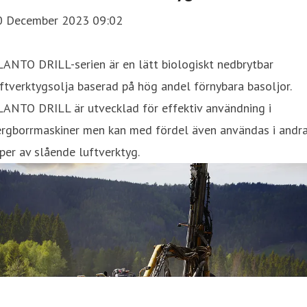
0 December 2023 09:02
ANTO DRILL-serien är en lätt biologiskt nedbrytbar
ftverktygsolja baserad på hög andel förnybara basoljor.
LANTO DRILL är utvecklad för effektiv användning i
ergborrmaskiner men kan med fördel även användas i andr
per av slående luftverktyg.