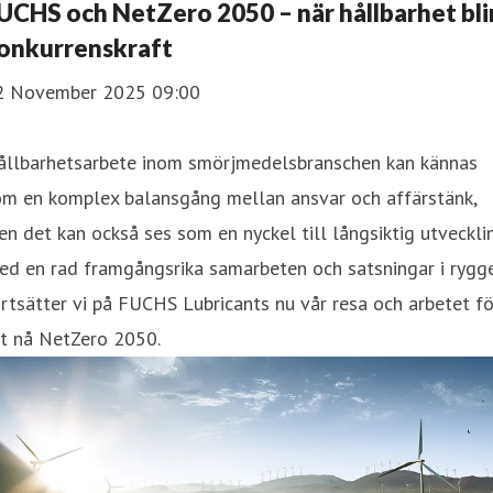
UCHS och NetZero 2050 – när hållbarhet bli
onkurrenskraft
2 November 2025 09:00
ållbarhetsarbete inom smörjmedelsbranschen kan kännas
om en komplex balansgång mellan ansvar och affärstänk,
n det kan också ses som en nyckel till långsiktig utvecklin
d en rad framgångsrika samarbeten och satsningar i rygge
rtsätter vi på FUCHS Lubricants nu vår resa och arbetet fö
tt nå NetZero 2050.