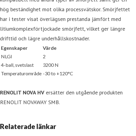
hög beständighet mot olika processvätskor. Smörjfettet
har i tester visat överlägsen prestanda jämfört med
litiumkomplexförtjockade smörjfett, vilket ger längre
drifttid och lägre underhållskostnader.
Egenskaper
Värde
NLGI
2
4-ball, svetslast
3200 N
Temperaturområde
-30 to +120°C
RENOLIT NOVA HV
ersätter den utgående produkten
RENOLIT NOVAWAY SMB.
Relaterade länkar