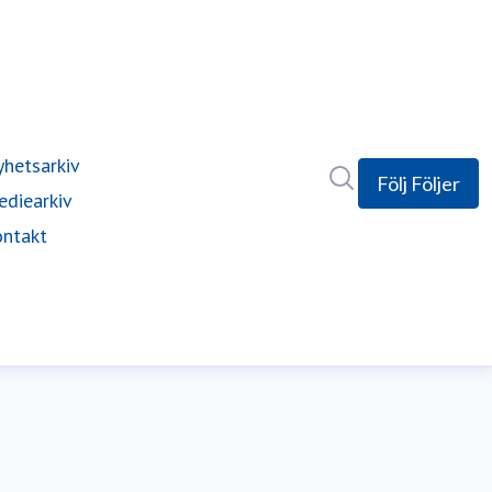
hetsarkiv
Sök i nyhetsrumm
Följ
Följer
diearkiv
ntakt