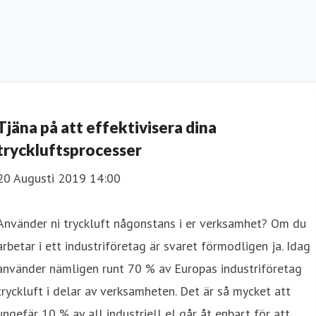
Tjäna på att effektivisera dina
tryckluftsprocesser
20 Augusti 2019 14:00
Använder ni tryckluft någonstans i er verksamhet? Om du
arbetar i ett industriföretag är svaret förmodligen ja. Idag
använder nämligen runt 70 % av Europas industriföretag
tryckluft i delar av verksamheten. Det är så mycket att
ungefär 10 % av all industriell el går åt enbart för att