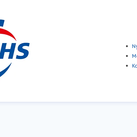
Ny
Me
Ko