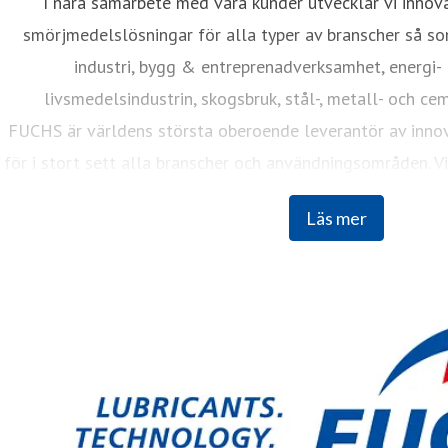
I nära samarbete med våra kunder utvecklar vi innov
smörjmedelslösningar för alla typer av branscher så som
industri, bygg & entreprenadverksamhet, energi-
livsmedelsindustrin, skogsbruk, stål-, metall- och ce
FUCHS är världens största oberoende leverantör av inno
för i stort sett alla branscher och användningsområden. Vi
länder som alla delar samma mål: att hålla världen i rör
Läs mer
effektivitet i fokus.