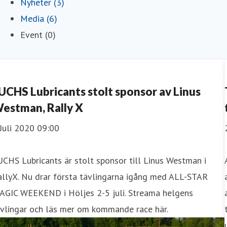
Nyheter (3)
Media (6)
Event (0)
UCHS Lubricants stolt sponsor av Linus
estman, Rally X
Juli 2020 09:00
CHS Lubricants är stolt sponsor till Linus Westman i
allyX. Nu drar första tävlingarna igång med ALL-STAR
AGIC WEEKEND i Höljes 2-5 juli. Streama helgens
ävlingar och läs mer om kommande race här.