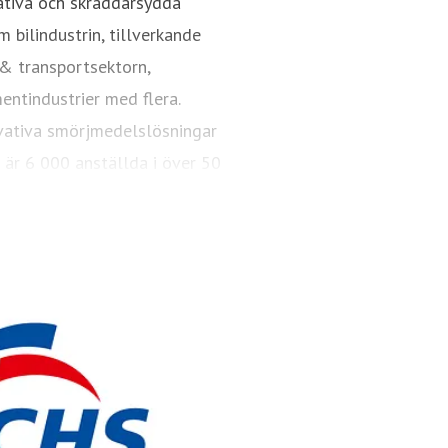
ativa och skräddarsydda
 bilindustrin, tillverkande
 & transportsektorn,
mentindustrier med flera.
vativa smörjmedelslösningar
 är 6 000 anställda i över 50
else med både hållbarhet och