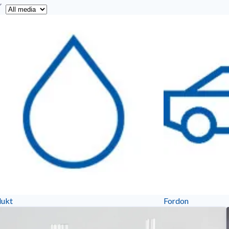
yp
dukt
Fordon