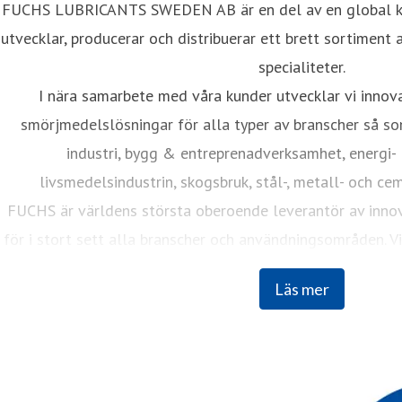
FUCHS LUBRICANTS SWEDEN AB är en del av en global ko
utvecklar, producerar och distribuerar ett brett sortiment
specialiteter.
I nära samarbete med våra kunder utvecklar vi innov
smörjmedelslösningar för alla typer av branscher så som
industri, bygg & entreprenadverksamhet, energi-
livsmedelsindustrin, skogsbruk, stål-, metall- och ce
FUCHS är världens största oberoende leverantör av inno
för i stort sett alla branscher och användningsområden. Vi
länder som alla delar samma mål: att hålla världen i rör
Läs mer
effektivitet i fokus.