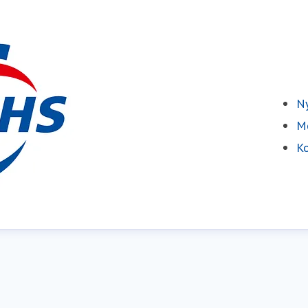
Ny
Me
Ko