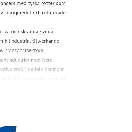
ncern med tyska rötter som
 av smörjmedel och relaterade
ativa och skräddarsydda
 bilindustrin, tillverkande
 & transportsektorn,
mentindustrier med flera.
vativa smörjmedelslösningar
 är 6 000 anställda i över 50
else med både hållbarhet och