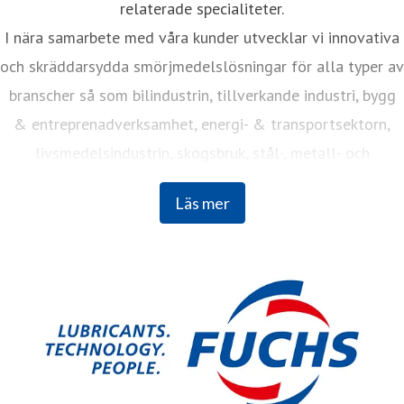
relaterade specialiteter.
I nära samarbete med våra kunder utvecklar vi innovativa
och skräddarsydda smörjmedelslösningar för alla typer av
branscher så som bilindustrin, tillverkande industri, bygg
& entreprenadverksamhet, energi- & transportsektorn,
livsmedelsindustrin, skogsbruk, stål-, metall- och
cementindustrier med flera.
Läs mer
FUCHS är världens största oberoende leverantör av
innovativa smörjmedelslösningar för i stort sett alla
branscher och användningsområden. Vi är 6 000 anställda
i över 50 länder som alla delar samma mål: att hålla
världen i rörelse med både hållbarhet och effektivitet i
fokus.