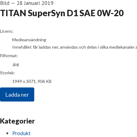
Bild
—
28 Januari 2019
TITAN SuperSyn D1 SAE 0W-20
go to media item
Licens:
Medieanvändning
Innehållet får laddas ner, användas och delas i olika mediekanaler 
Filformat:
.jpg
Storlek:
1949 x 3071, 906 KB
Ladda ner
Kategorier
Produkt