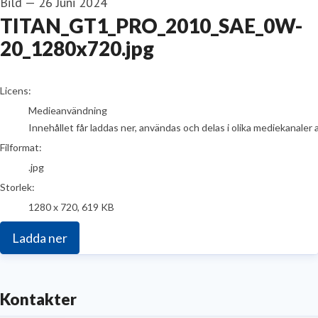
Bild
—
26 Juni 2024
TITAN_GT1_PRO_2010_SAE_0W-
20_1280x720.jpg
go to media item
Licens:
Medieanvändning
Innehållet får laddas ner, användas och delas i olika mediekanaler 
Filformat:
.jpg
Storlek:
1280 x 720, 619 KB
Ladda ner
Kontakter