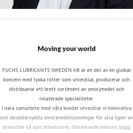
sa Stranger
resskontakt
Marketing & Communications Manager
sa.stranger@fuchs.com
070-429 63 54
Moving your world
FUCHS LUBRICANTS SWEDEN AB är en del av en global
koncern med tyska rötter som utvecklar, producerar och
distribuerar ett brett sortiment av smörjmedel och
relaterade specialiteter.
I nära samarbete med våra kunder utvecklar vi innovativa
och skräddarsydda smörjmedelslösningar för alla typer av
branscher så som bilindustrin, tillverkande industri, bygg