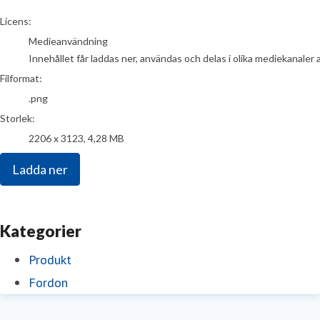
go to media item
Licens:
Medieanvändning
Innehållet får laddas ner, användas och delas i olika mediekanaler 
Filformat:
.png
Storlek:
2206 x 3123, 4,28 MB
Ladda ner
Kategorier
Produkt
Fordon