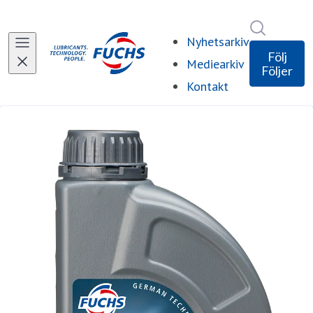
Sök i ny
Nyhetsarkiv
Följ
Mediearkiv
Följer
Kontakt