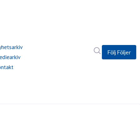
hetsarkiv
Sök i nyhetsrumm
Följ
Följer
diearkiv
ntakt