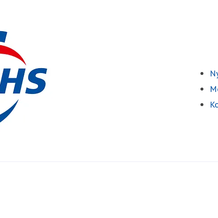
Ny
Me
Ko