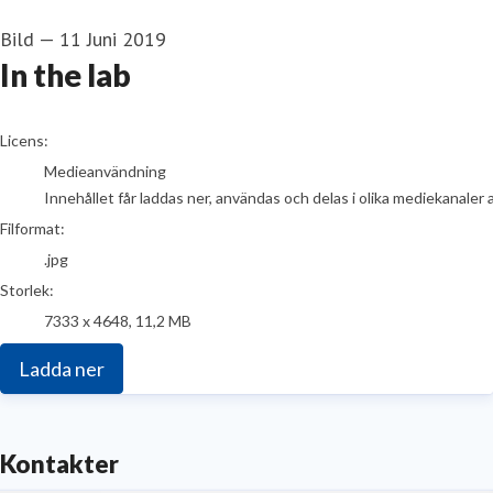
Bild
—
11 Juni 2019
In the lab
go to media item
Licens:
Medieanvändning
Innehållet får laddas ner, användas och delas i olika mediekanaler 
Filformat:
.jpg
Storlek:
7333 x 4648, 11,2 MB
Ladda ner
Kontakter