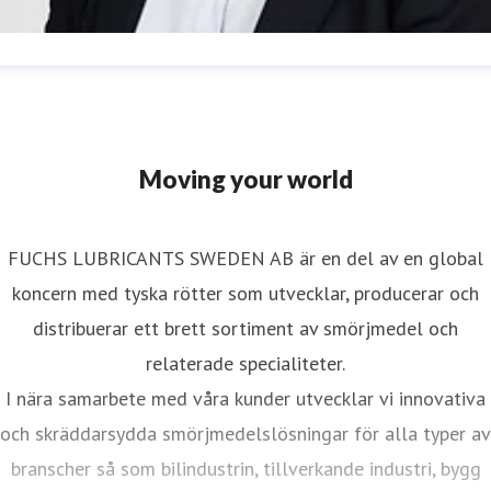
sa Stranger
resskontakt
Marketing & Communications Manager
sa.stranger@fuchs.com
070-429 63 54
Moving your world
FUCHS LUBRICANTS SWEDEN AB är en del av en global
koncern med tyska rötter som utvecklar, producerar och
distribuerar ett brett sortiment av smörjmedel och
relaterade specialiteter.
I nära samarbete med våra kunder utvecklar vi innovativa
och skräddarsydda smörjmedelslösningar för alla typer av
branscher så som bilindustrin, tillverkande industri, bygg