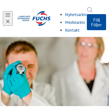
Sök i ny
Nyhetsarkiv
Följ
Mediearkiv
Följer
Kontakt